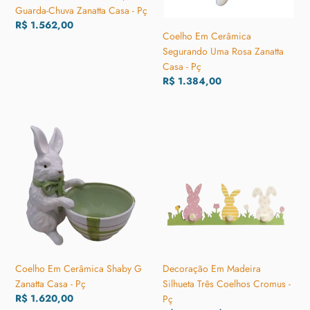
Pç
Guarda-Chuva Zanatta Casa - Pç
Preço
R$ 1.562,00
Coelho Em Cerâmica
normal
Segurando Uma Rosa Zanatta
Casa - Pç
Preço
R$ 1.384,00
normal
Coelho
Decoração
Em
Em
Cerâmica
Madeira
Shaby
Silhueta
G
Três
Zanatta
Coelhos
Casa
Cromus
-
-
Pç
Pç
Coelho Em Cerâmica Shaby G
Decoração Em Madeira
Zanatta Casa - Pç
Silhueta Três Coelhos Cromus -
Preço
R$ 1.620,00
Pç