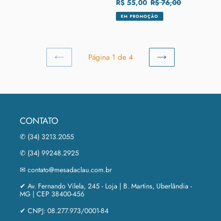
normal
Preço
R$ 55,00
Preço
R$ 76,00
promocional
normal
EM PROMOÇÃO
Página 1 de 4
PÁGINA
PRÓXIMA
ANTERIOR
PÁGINA
CONTATO
✆ (34) 3213.2055
✆ (34) 99248.2925
✉ contato@mesadaclau.com.br
✔ Av. Fernando Vilela, 245 - Loja | B. Martins, Uberlândia -
MG | CEP 38400-456
✔ CNPJ: 08.277.973/0001-84