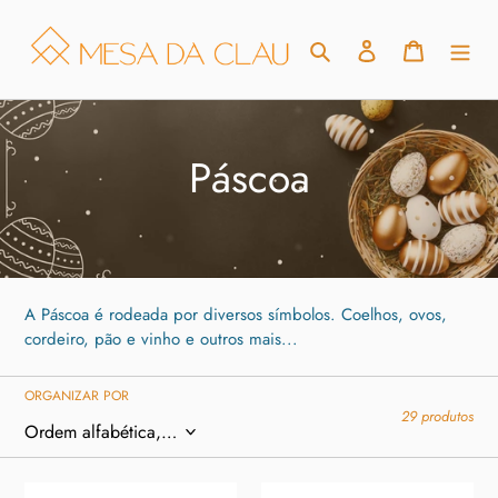
Pular
para
Pesquisar
Fazer login
Carrinho
o
conteúdo
C
Páscoa
o
l
e
A Páscoa é rodeada por diversos símbolos. Coelhos, ovos,
cordeiro, pão e vinho e outros mais...
ç
ORGANIZAR POR
ã
29 produtos
o
Bowl
Cachepô