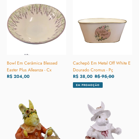
:
Em
Em
Cerâmica
Metal
Blessed
Off
Easter
White
Plus
E
Alleanza
Dourado
-
Cromus
Cx
-
Pç
Bowl Em Cerâmica Blessed
Cachepô Em Metal Off White E
Easter Plus Alleanza - Cx
Dourado Cromus - Pç
Preço
R$ 204,00
Preço
R$ 38,00
Preço
R$ 95,00
normal
promocional
normal
EM PROMOÇÃO
Coelha
Coelha
Em
Em
Cerâmica
Cerâmica
Cesto
Cesto
E
Vazado
Rosas
E