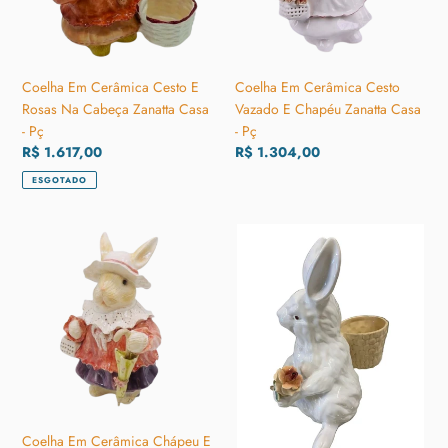
Na
Chapéu
Cabeça
Zanatta
Zanatta
Casa
Casa
-
Coelha Em Cerâmica Cesto E
Coelha Em Cerâmica Cesto
-
Pç
Rosas Na Cabeça Zanatta Casa
Vazado E Chapéu Zanatta Casa
Pç
- Pç
- Pç
Preço
R$ 1.617,00
Preço
R$ 1.304,00
normal
normal
ESGOTADO
Coelha
Coelho
Em
Em
Cerâmica
Cerâmica
Chápeu
Segurando
E
Uma
Guarda-
Rosa
Chuva
Zanatta
Zanatta
Casa
Casa
-
-
Pç
Coelha Em Cerâmica Chápeu E