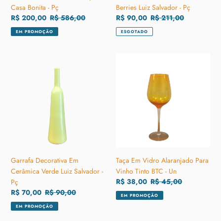
Casa Bonita - Pç
Berries Luiz Salvador - Pç
Preço
R$ 200,00
Preço
R$ 586,00
Preço
R$ 90,00
Preço
R$ 211,00
promocional
normal
promocional
normal
EM PROMOÇÃO
ESGOTADO
Garrafa
Taça
Decorativa
Em
Em
Vidro
Cerâmica
Alaranjado
Verde
Para
Luiz
Vinho
Salvador
Tinto
-
BTC
Pç
-
Un
Garrafa Decorativa Em
Taça Em Vidro Alaranjado Para
Cerâmica Verde Luiz Salvador -
Vinho Tinto BTC - Un
Preço
R$ 38,00
Preço
R$ 45,00
Pç
promocional
normal
Preço
R$ 70,00
Preço
R$ 90,00
EM PROMOÇÃO
promocional
normal
EM PROMOÇÃO