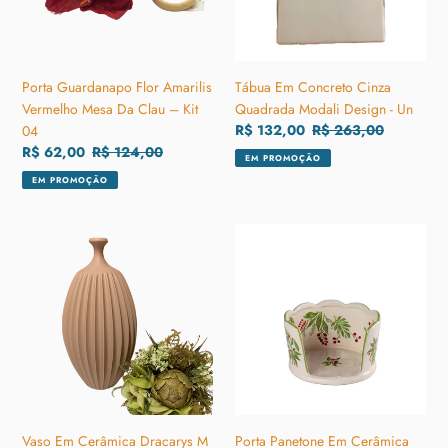
Da
Design
Clau
-
–
Un
Kit
Porta Guardanapo Flor Amarilis
Tábua Em Concreto Cinza
04
Vermelho Mesa Da Clau – Kit
Quadrada Modali Design - Un
Preço
R$ 132,00
Preço
R$ 263,00
04
promocional
normal
Preço
R$ 62,00
Preço
R$ 124,00
EM PROMOÇÃO
promocional
normal
EM PROMOÇÃO
Vaso
Porta
Em
Panetone
Cerâmica
Em
Dracarys
Cerâmica
M
Berries
Casa
Luiz
Bonita
Salvador
-
-
Pç
Pç
Vaso Em Cerâmica Dracarys M
Porta Panetone Em Cerâmica