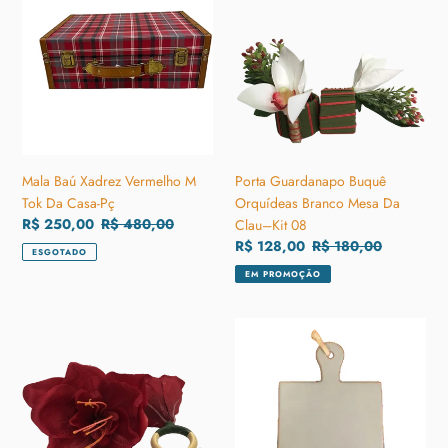
:
Xadrez
Buquê
Vermelho
Orquídeas
M
Branco
Tok
Mesa
Da
Da
Casa-
Clau–
Pç
Kit
08
Mala Baú Xadrez Vermelho M
Porta Guardanapo Buquê
Tok Da Casa-Pç
Orquídeas Branco Mesa Da
Preço
R$ 250,00
Preço
R$ 480,00
Clau–Kit 08
promocional
normal
Preço
R$ 128,00
Preço
R$ 180,00
ESGOTADO
promocional
normal
EM PROMOÇÃO
Porta
Tábua
Guardanapo
Em
Flor
Concreto
Amarilis
Cinza
Vermelho
Quadrada
Mesa
Modali