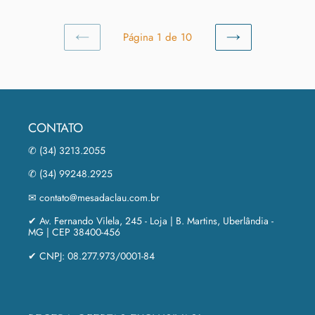
Página 1 de 10
PÁGINA
PRÓXIMA
ANTERIOR
PÁGINA
CONTATO
✆ (34) 3213.2055
✆ (34) 99248.2925
✉ contato@mesadaclau.com.br
✔ Av. Fernando Vilela, 245 - Loja | B. Martins, Uberlândia -
MG | CEP 38400-456
✔ CNPJ: 08.277.973/0001-84