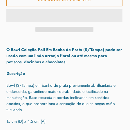
Adicionando
o
O Bowl Coleção Poli Em Banho de Prata (S/Tampa) pode ser
produto
usado com um lindo arranjo floral ou até mesmo para
ao
petiscos, docinhos e chocolates.
seu
carrinho
Descrição
Bowl (S/Tampa) em banho de prata previamente abrilhantada e
endurecida, garantindo maior durabilidade e facilidade na
manutenção. B
ase recuada e bordas inclinadas em sentidos
opostos, o que proporciona a sensação de que as peças estão
flutuando.
15 cm (D) x 4,5 cm (A)