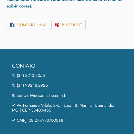
exibir cores).
COMPARTILHAR
INCLUIR
COMPARTILHAR
PINTEREST
NO
COMO
FACEBOOK
PIN
NO
PINTEREST
CONTATO
✆ (34) 3213.2055
✆ (34) 99248.2925
✉ contato@mesadaclau.com.br
✔ Av. Fernando Vilela, 245 - Loja | B. Martins, Uberlândia -
MG | CEP 38400-456
✔ CNPJ: 08.277.973/0001-84