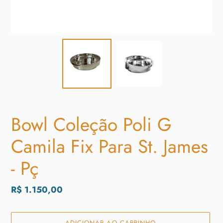
Bowl Coleção Poli G
Camila Fix Para St. James
- Pç
Preço
R$ 1.150,00
normal
ADICIONAR AO CARRINHO