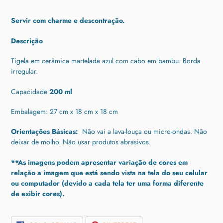
Adicionando
o
Servir com charme e descontração.
produto
ao
Descrição
seu
carrinho
Tigela em cerâmica martelada azul com cabo em bambu.
Borda
irregular.
Capacidade
200 ml
Embalagem: 27 cm x 18 cm x 18 cm
Orientações Básicas:
Não vai a lava-louça ou micro-ondas.
Não
deixar de molho.
Não usar produtos abrasivos.
**As imagens podem apresentar variação de cores em
relação a imagem que está sendo vista na tela do seu celular
ou computador (devido a cada tela ter uma forma diferente
de exibir cores).