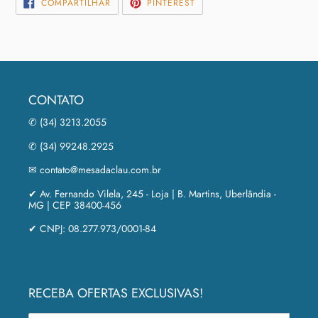
COMPARTILHAR
INCLUIR
COMPARTILHAR
PINTEREST
NO
COMO
FACEBOOK
PIN
NO
PINTEREST
CONTATO
✆ (34) 3213.2055
✆ (34) 99248.2925
✉ contato@mesadaclau.com.br
✔ Av. Fernando Vilela, 245 - Loja | B. Martins, Uberlândia -
MG | CEP 38400-456
✔ CNPJ: 08.277.973/0001-84
RECEBA OFERTAS EXCLUSIVAS!