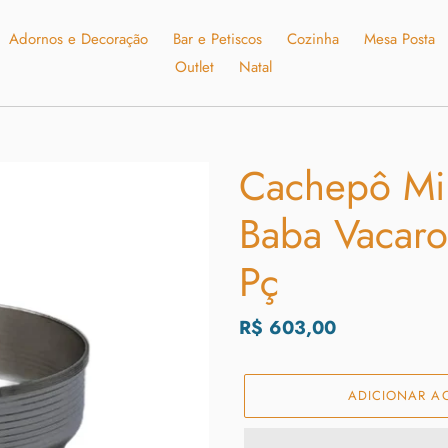
Adornos e Decoração
Bar e Petiscos
Cozinha
Mesa Posta
Outlet
Natal
Cachepô Min
Baba Vacaro 
Pç
Preço
R$ 603,00
normal
ADICIONAR A