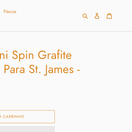
Páscoa
Pesquisar
Fazer login
Carrinho
i Spin Grafite
Para St. James -
O CARRINHO