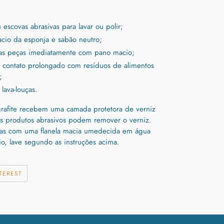
 escovas abrasivas para lavar ou polir;
macio da esponja e sabão neutro;
as peças imediatamente com pano macio;
m contato prolongado com resíduos de alimentos
;
lava-louças.
afite recebem uma camada protetora de verniz
s produtos abrasivos podem remover o verniz.
enas com uma flanela macia umedecida em água
io, lave segundo as instruções acima.
HAR
INCLUIR
TEREST
COMO
PIN
NO
PINTEREST