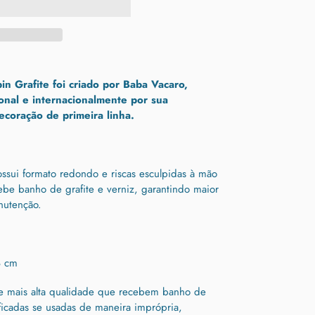
n Grafite foi criado por Baba Vacaro,
ional e internacionalmente por sua
coração de primeira linha.
ssui formato redondo e riscas esculpidas à mão
ebe banho de grafite e verniz, garantindo maior
nutenção.
8 cm
 mais alta qualidade que recebem banho de
ficadas se usadas de maneira imprópria,