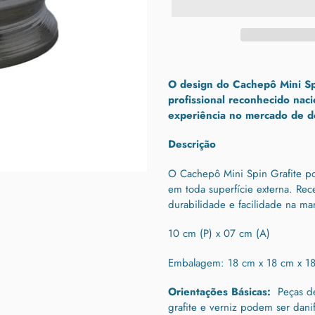
Adicionando
o
O design do Cachepô Mini Spi
produto
profissional reconhecido nac
ao
experiência no mercado de de
seu
carrinho
Descrição
O Cachepô Mini Spin Grafite po
em toda superfície externa. R
ec
durabilidade e facilidade na ma
10 cm (P) x 07 cm (A)
Embalagem: 18 cm x 18 cm x 1
Orientações Básicas:
Peças de
grafite e verniz podem ser dani