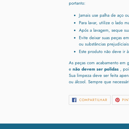
portanto:
Jamais use palha de aço ou
Para lavar, utilize o lado 
Após a lavagem, seque su
Evite deixar suas peças e
ou substâncias prejudiciais
Este produto não deve ir à 
As peças com acabamento em gr
e
não devem ser polidas
, poi
Sua limpeza deve ser feita ap
ou álcool. Sempre que necessár
COMPARTIL
COMPARTILHAR
PIN
NO
FACEBOOK