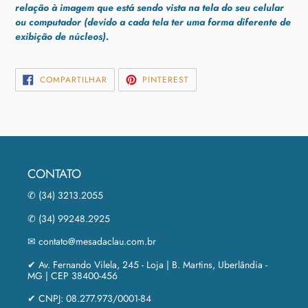
relação à imagem que está sendo vista na tela do seu celular
ou computador (devido a cada tela ter uma forma diferente de
exibição de núcleos).
COMPARTILHAR
INCLUIR
COMPARTILHAR
PINTEREST
NO
COMO
FACEBOOK
PIN
NO
PINTEREST
CONTATO
✆ (34) 3213.2055
✆ (34) 99248.2925
✉ contato@mesadaclau.com.br
✔ Av. Fernando Vilela, 245 - Loja | B. Martins, Uberlândia -
MG | CEP 38400-456
✔ CNPJ: 08.277.973/0001-84