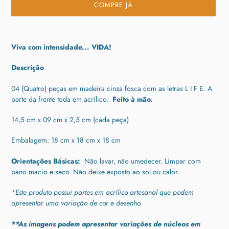
COMPRE JÁ
Adicionando
o
Viva com intensidade... VIDA!
produto
ao
Descrição
seu
carrinho
04 (Quatro) peças em madeira cinza fosca com as letras L I F E. A
parte da frente toda em acrílico.
Feito à mão.
14,5 cm x 09 cm x 2,5 cm (cada peça)
Embalagem: 18 cm x 18 cm x 18 cm
Orientações Básicas:
Não lavar, não umedecer. Limpar com
pano macio e seco. Não deixe exposto ao sol ou calor.
*Este produto possui partes em acrílico artesanal que podem
apresentar uma variação de cor e desenho.
**As imagens podem apresentar variações de núcleos em