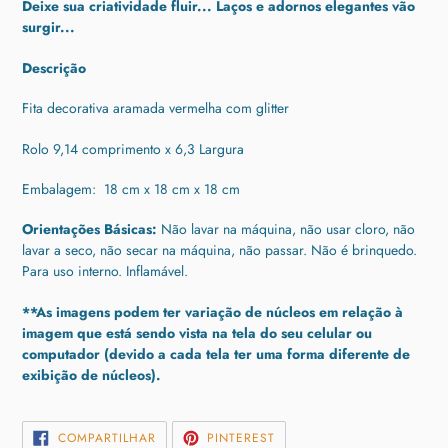
Deixe sua criatividade fluir... Laços e adornos elegantes vão
produto
surgir...
ao
seu
Descrição
carrinho
Fita decorativa aramada vermelha com glitter
Rolo 9,14 comprimento x 6,3 Largura
Embalagem:
18 cm x 18 cm x 18 cm
Orientações Básicas:
Não lavar na máquina, não usar cloro, não
lavar a seco, não secar na máquina, não passar.
Não é brinquedo.
Para uso interno.
Inflamável.
**As imagens podem ter variação de núcleos em relação à
imagem que está sendo vista na tela do seu celular ou
computador (devido a cada tela ter uma forma diferente de
exibição de núcleos).
COMPARTILHAR
INCLUIR
COMPARTILHAR
PINTEREST
NO
COMO