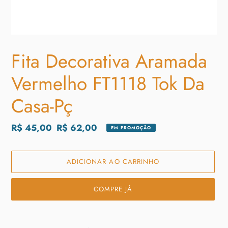
Fita Decorativa Aramada
Vermelho FT1118 Tok Da
Casa-Pç
Preço
R$ 45,00
Preço
R$ 62,00
EM PROMOÇÃO
promocional
normal
ADICIONAR AO CARRINHO
COMPRE JÁ
Adicionando
o