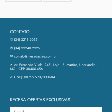
FACEBOOK
PIN
NO
PINTEREST
CONTATO
✆ (34) 3213.2055
✆ (34) 99248.2925
✉ contato@mesadaclau.com.br
✔ Av. Fernando Vilela, 245 - Loja | B. Martins, Uberlândia -
MG | CEP 38400-456
✔ CNPJ: 08.277.973/0001-84
RECEBA OFERTAS EXCLUSIVAS!