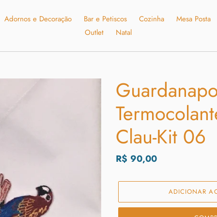
Adornos e Decoração
Bar e Petiscos
Cozinha
Mesa Posta
Outlet
Natal
Guardanapo
Termocolant
Clau-Kit 06
Preço
R$ 90,00
normal
ADICIONAR A