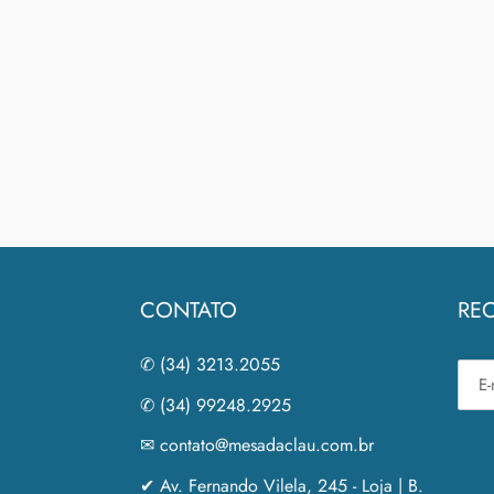
CONTATO
REC
✆ (34) 3213.2055
✆ (34) 99248.2925
✉ contato@mesadaclau.com.br
✔ Av. Fernando Vilela, 245 - Loja | B.