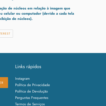
ação de núcleos em relação à imagem que
eu celular ou computador (devido a cada tela
xibição de núcleos).
HAR
INCLUIR
TEREST
COMO
PIN
NO
PINTEREST
Links rápidos
Instagram
ER
Política de Privacidade
Política de Devolução
Perguntas Frequentes
Termos de Serviços