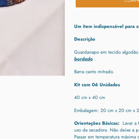
COMPR
Adicionando
o
Um item indispensável para s
produto
ao
Descrição
seu
carrinho
Guardanapo em tecido algodã
bordado
.
Barra canto mitrado.
Kit com 06 Unidades
40 cm x 40 cm
Embalagem: 20 cm x 20 cm x 
Orientações Básicas:
Lavar a 
uso da secadora.
Não deixe a p
Passar em temperatura máxima 