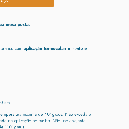
E JÁ
ua mesa posta.
o branco com
aplicação termocolante
-
não é
20 cm
temperatura máxima de 40º graus.
Não exceda o
arte da aplicação no molho.
Não use alvejante.
de 110º graus.