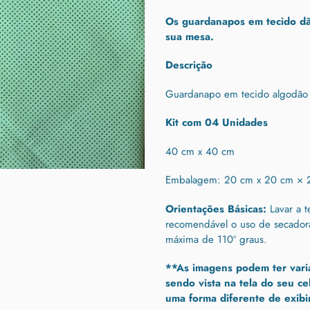
Adicionando
o
Os guardanapos em tecido d
produto
sua mesa.
ao
seu
Descrição
carrinho
Guardanapo em tecido algodão e
Kit com 04 Unidades
40 cm x 40 cm
Embalagem: 20 cm x
20 cm × 
Orientações Básicas:
Lavar a 
recomendável o uso de secado
máxima de 110º graus.
**As imagens podem ter vari
sendo vista na tela do seu ce
uma forma diferente de exibir