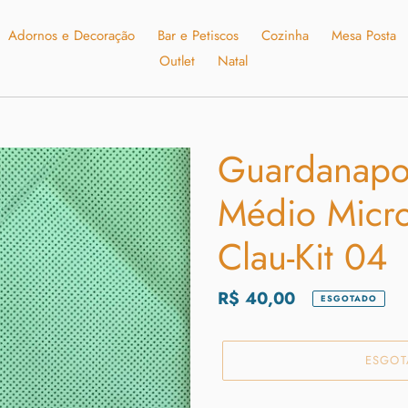
Adornos e Decoração
Bar e Petiscos
Cozinha
Mesa Posta
Outlet
Natal
Guardanapo
Médio Micr
Clau-Kit 04
Preço
R$ 40,00
ESGOTADO
normal
ESGO