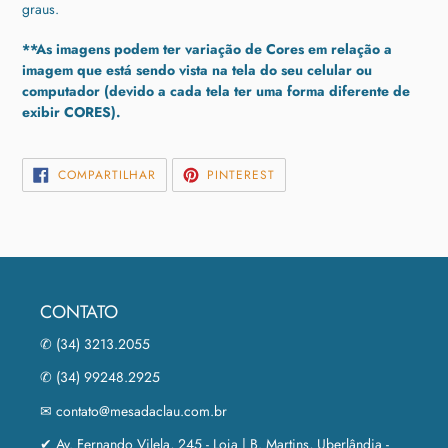
graus.
**As imagens podem ter variação de Cores em relação a
imagem que está sendo vista na tela do seu celular ou
computador (devido a cada tela ter uma forma diferente de
exibir CORES).
COMPARTILHAR
INCLUIR
COMPARTILHAR
PINTEREST
NO
COMO
FACEBOOK
PIN
NO
PINTEREST
CONTATO
✆ (34) 3213.2055
✆ (34) 99248.2925
✉ contato@mesadaclau.com.br
✔ Av. Fernando Vilela, 245 - Loja | B. Martins, Uberlândia -