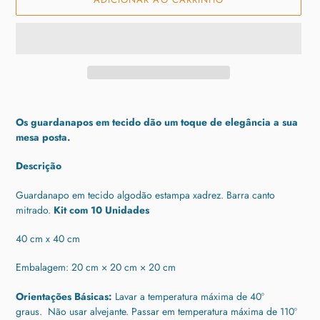
Adicionando
o
Os guardanapos em tecido dão um toque de elegância a sua
produto
mesa posta.
ao
seu
Descrição
carrinho
Guardanapo em tecido algodão estampa xadrez. Barra canto
mitrado.
Kit com 10 Unidades
40 cm x 40 cm
Embalagem: 20
cm × 20 cm × 20 cm
Orientações Básicas:
Lavar a temperatura máxima de 40º
graus.
Não usar alvejante.
Passar em temperatura máxima de 110º