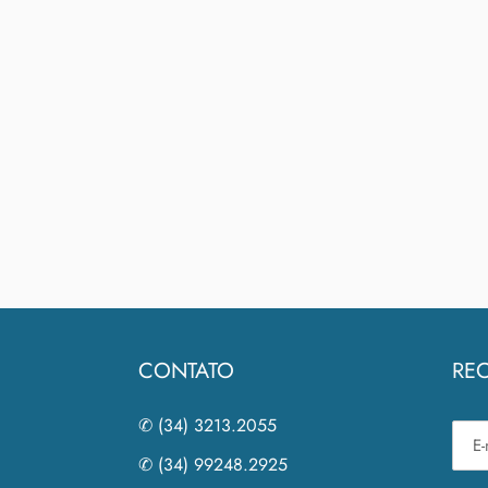
CONTATO
REC
✆ (34) 3213.2055
✆ (34) 99248.2925