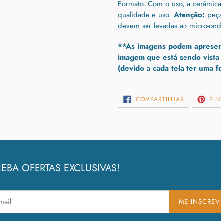
Formato. Com o uso, a cerâmica
qualidade e uso.
Atenção:
peça
devem ser levadas ao micro-ond
**As imagens podem apresent
imagem que está sendo vista 
(devido a cada tela ter uma 
COMPARTIL
COMPARTILHAR
PIN
NO
FACEBOOK
EBA OFERTAS EXCLUSIVAS!
ME INSCREV