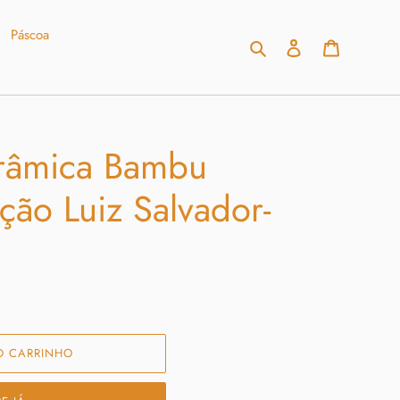
Páscoa
Pesquisar
Fazer login
Carrinho
erâmica Bambu
ção Luiz Salvador-
O CARRINHO