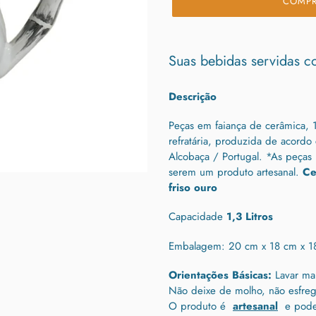
COMPR
Adicionando
o
Suas bebidas servidas c
produto
ao
Descrição
seu
carrinho
Peças em faiança de cerâmica, 1
refratária, produzida de acordo
Alcobaça / Portugal. *As peças
serem um produto artesanal.
Cer
friso ouro
Capacidade
1,3 Litros
Embalagem: 20 cm x 18 cm x 1
Orientações Básicas:
Lavar ma
Não deixe de molho, não esfreg
O produto é
artesanal
e pode 