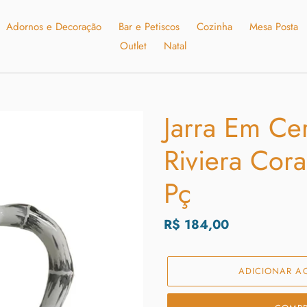
Adornos e Decoração
Bar e Petiscos
Cozinha
Mesa Posta
Outlet
Natal
Jarra Em C
Riviera Cora
Pç
Preço
R$ 184,00
normal
ADICIONAR A