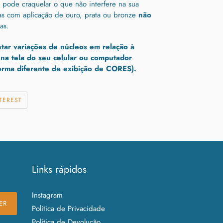
 pode craquelar o que não interfere na sua
s com aplicação de ouro, prata ou bronze
não
as.
ar variações de núcleos em relação à
na tela do seu celular ou computador
forma diferente de exibição de CORES).
HAR
INCLUIR
TEREST
COMO
PIN
NO
PINTEREST
Links rápidos
Instagram
ER
Política de Privacidade
Política de Devolução