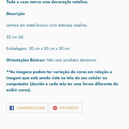
Toda a casa merce uma decoração natalina.
produto
ao
Descrição
seu
carrinho
Leitiera em metal branco com estampa natalina.
22 cm (A)
Embalagem: 30 cm x 30 cm x 30 cm
Orientações Básicas:
Não usar produtos abrasivos.
**As imagens podem ter variação de cores em relação a
imagem que está sendo vista na tela do seu celular ou
computador (devido a cada tela ter uma forma diferente de
exibir cores).
COMPARTILHAR
INCLUIR
COMPARTILHAR
PINTEREST
NO
COMO
FACEBOOK
PIN
NO
PINTEREST