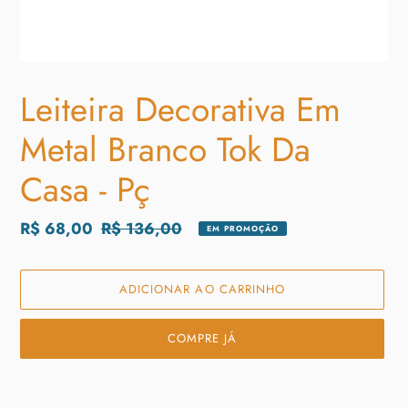
Leiteira Decorativa Em
Metal Branco Tok Da
Casa - Pç
Preço
R$ 68,00
Preço
R$ 136,00
EM PROMOÇÃO
promocional
normal
ADICIONAR AO CARRINHO
COMPRE JÁ
Adicionando
o