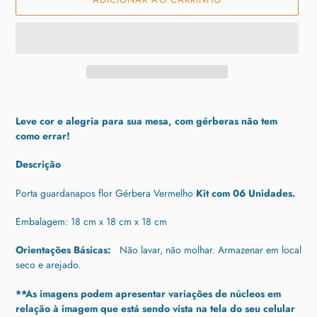
Adicionando
o
Leve cor e alegria para sua mesa, com gérberas não tem
produto
como errar!
ao
seu
Descrição
carrinho
Porta guardanapos flor Gérbera Vermelho
Kit com 06 Unidades.
Embalagem: 18 cm x 18 cm x 18 cm
Orientações Básicas:
Não lavar, não molhar. Armazenar em local
seco e arejado.
**As imagens podem apresentar variações de núcleos em
relação à imagem que está sendo vista na tela do seu celular