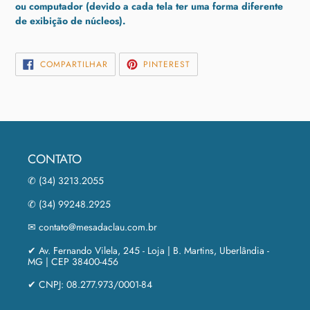
ou computador (devido a cada tela ter uma forma diferente
de exibição de núcleos).
COMPARTILHAR
INCLUIR
COMPARTILHAR
PINTEREST
NO
COMO
FACEBOOK
PIN
NO
PINTEREST
CONTATO
✆ (34) 3213.2055
✆ (34) 99248.2925
✉ contato@mesadaclau.com.br
✔ Av. Fernando Vilela, 245 - Loja | B. Martins, Uberlândia -
MG | CEP 38400-456
✔ CNPJ: 08.277.973/0001-84