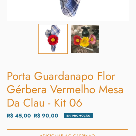
Porta Guardanapo Flor
Gérbera Vermelho Mesa
Da Clau - Kit 06
Preço
R$ 45,00
Preço
R$ 90,00
EM PROMOÇÃO
promocional
normal
ADICIONAR AO CARRINHO