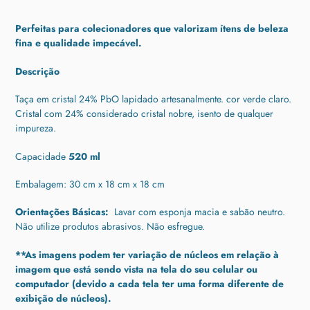
Adicionando
o
Perfeitas para colecionadores que valorizam ítens de beleza
produto
fina e qualidade impecável.
ao
seu
Descrição
carrinho
Taça em cristal 24% PbO lapidado artesanalmente. cor verde claro.
Cristal com 24% considerado cristal nobre, isento de qualquer
impureza.
Capacidade
520 ml
Embalagem: 30 cm x 18 cm x 18 cm
Orientações Básicas:
Lavar com esponja macia e sabão neutro.
Não utilize produtos abrasivos.
Não esfregue.
**As imagens podem ter variação de núcleos em relação à
imagem que está sendo vista na tela do seu celular ou
computador (devido a cada tela ter uma forma diferente de
exibição de núcleos).