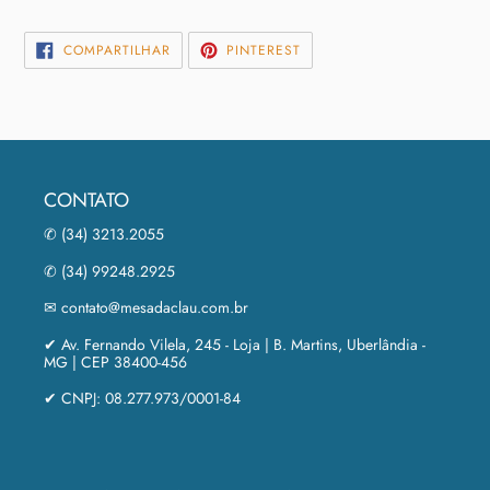
COMPARTILHAR
INCLUIR
COMPARTILHAR
PINTEREST
NO
COMO
FACEBOOK
PIN
NO
PINTEREST
CONTATO
✆ (34) 3213.2055
✆ (34) 99248.2925
✉ contato@mesadaclau.com.br
✔ Av. Fernando Vilela, 245 - Loja | B. Martins, Uberlândia -
MG | CEP 38400-456
✔ CNPJ: 08.277.973/0001-84