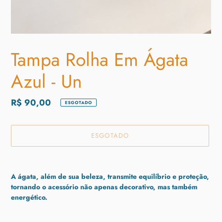
Tampa Rolha Em Ágata
Azul - Un
Preço
R$ 90,00
ESGOTADO
normal
ESGOTADO
Adicionando
o
A ágata, além de sua beleza, transmite equilíbrio e proteção,
produto
tornando o acessório não apenas decorativo, mas também
ao
energético.
seu
carrinho