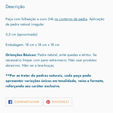
Descrição
Peça com folheação a ouro 24k
no contorno da pedra
. Aplicação
de pedra natural irregular.
5,5 cm (aproximado)
Embalagem: 18 cm x 18 cm x 18 cm
Orienções Básicas:
Pedra natural, evite quedas e atritos. Se
necessário limpar com pano extra-macio. Não usar produtos
abrasivos. Não vai a lava-louças.
**Por se tratar de pedras naturais, cada peça pode
apresentar variações únicas em tonalidade, veios e formato,
reforçando seu caráter exclusivo.
COMPARTILHAR
INCLUIR
COMPARTILHAR
PINTEREST
NO
COMO
FACEBOOK
PIN
NO